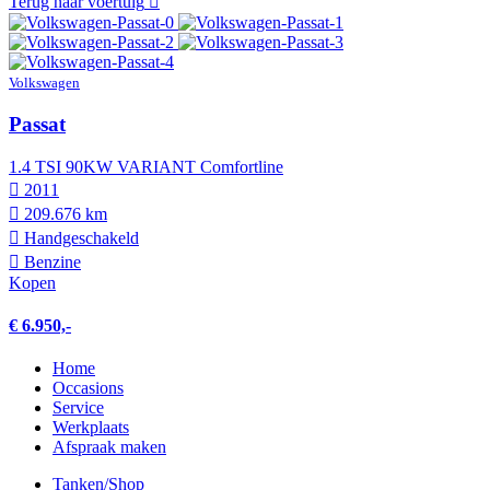
Terug naar voertuig
Volkswagen
Passat
1.4 TSI 90KW VARIANT Comfortline
2011
209.676 km
Hand­geschakeld
Benzine
Kopen
€ 6.950,-
Home
Occasions
Service
Werkplaats
Afspraak maken
Tanken/Shop