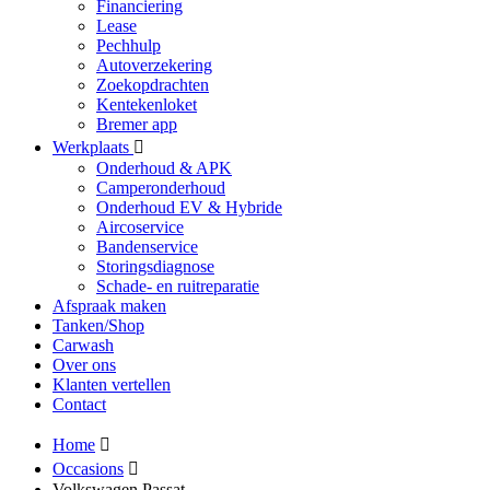
Financiering
Lease
Pechhulp
Autoverzekering
Zoekopdrachten
Kentekenloket
Bremer app
Werkplaats
Onderhoud & APK
Camperonderhoud
Onderhoud EV & Hybride
Aircoservice
Bandenservice
Storingsdiagnose
Schade- en ruitreparatie
Afspraak maken
Tanken/Shop
Carwash
Over ons
Klanten vertellen
Contact
Home
Occasions
Volkswagen Passat