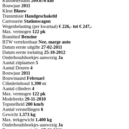
Kilometerstand
209.676 km
Bouwjaar
2011
Kleur
Blauw
Transmissie
Handgeschakeld
Carrosserie
Stationwagon
Wegenbelasting (per kwartaal)
€ 226,- tot € 247,-
Max. vermogen
122 pk
Brandstof
Benzine
BTW verrekenbaar
Nee, marge auto
Datum eerste uitgifte
27-02-2011
Datum eerste toelating
25-10-2012
Onderhoudsboekjes aanwezig
Ja
Aantal zitplaatsen
5
Aantal Deuren
4
Bouwjaar
2011
Bouwmaand
Februari
Cilinderinhoud
1.390 cc
Aantal cilinders
4
Max. vermogen
122 pk
Modelreeks
29-11-2010
Topsnelheid
200 km/h
Aantal versnellingen
6
Gewicht
1.373 kg
Max. trekgewicht
1.400 kg
Onderhoudsboekjes aanwezig
Ja