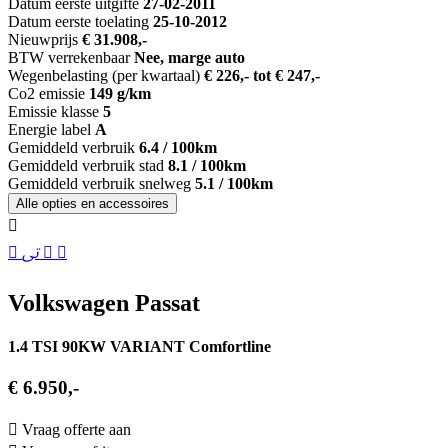
Datum eerste uitgifte
27-02-2011
Datum eerste toelating
25-10-2012
Nieuwprijs
€ 31.908,-
BTW verrekenbaar
Nee, marge auto
Wegenbelasting (per kwartaal)
€ 226,- tot € 247,-
Co2 emissie
149 g/km
Emissie klasse
5
Energie label
A
Gemiddeld verbruik
6.4 / 100km
Gemiddeld verbruik stad
8.1 / 100km
Gemiddeld verbruik snelweg
5.1 / 100km
Alle opties en accessoires
Volkswagen Passat
1.4 TSI 90KW VARIANT Comfortline
€ 6.950,-
Vraag offerte aan