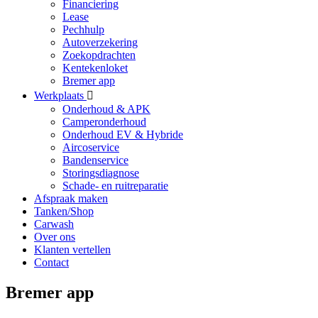
Financiering
Lease
Pechhulp
Autoverzekering
Zoekopdrachten
Kentekenloket
Bremer app
Werkplaats
Onderhoud & APK
Camperonderhoud
Onderhoud EV & Hybride
Aircoservice
Bandenservice
Storingsdiagnose
Schade- en ruitreparatie
Afspraak maken
Tanken/Shop
Carwash
Over ons
Klanten vertellen
Contact
Bremer app