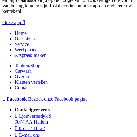
en blijft daarnaast altijd op de hoogte van ontwikkelingen die voor u
van belang kunnen zijn. Installeer dus nu onze app en registreer uw
kenteken!
Onze app
Home
Occasions
Service
Werkplaats
Afspraak maken
Tanken/Shop
Carwash
Over ons
Klanten vertellen
Contact
Facebook
Bezoek onze Facebook pagina
Contactgegevens
Ljouwerterdyk 9
9074 AA Hallum
0518-431122
E-mail ons