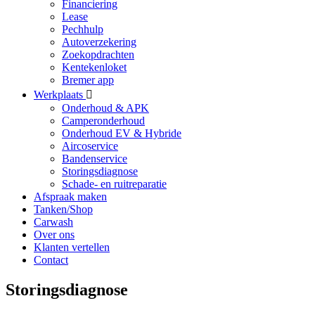
Financiering
Lease
Pechhulp
Autoverzekering
Zoekopdrachten
Kentekenloket
Bremer app
Werkplaats
Onderhoud & APK
Camperonderhoud
Onderhoud EV & Hybride
Aircoservice
Bandenservice
Storingsdiagnose
Schade- en ruitreparatie
Afspraak maken
Tanken/Shop
Carwash
Over ons
Klanten vertellen
Contact
Storingsdiagnose