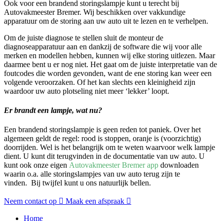
Ook voor een brandend storingslampje kunt u terecht bij
Autovakmeester Bremer. Wij beschikken over vakkundige
apparatuur om de storing aan uw auto uit te lezen en te verhelpen.
Om de juiste diagnose te stellen sluit de monteur de
diagnoseapparatuur aan en dankzij de software die wij voor alle
merken en modellen hebben, kunnen wij elke storing uitlezen. Maar
daarmee bent u er nog niet. Het gaat om de juiste interpretatie van de
foutcodes die worden gevonden, want de ene storing kan weer een
volgende veroorzaken. Of het kan slechts een kleinigheid zijn
waardoor uw auto plotseling niet meer ‘lekker’ loopt.
Er brandt een lampje, wat nu?
Een brandend storingslampje is geen reden tot paniek. Over het
algemeen geldt de regel: rood is stoppen, oranje is (voorzichtig)
doorrijden. Wel is het belangrijk om te weten waarvoor welk lampje
dient. U kunt dit terugvinden in de documentatie van uw auto. U
kunt ook onze eigen
Autovakmeester Bremer app
downloaden
waarin o.a. alle storingslampjes van uw auto terug zijn te
vinden. Bij twijfel kunt u ons natuurlijk bellen.
Neem contact op
Maak een afspraak
Home