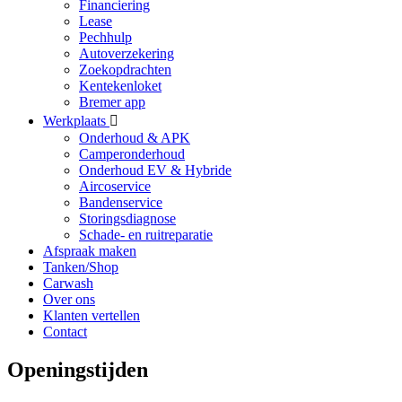
Financiering
Lease
Pechhulp
Autoverzekering
Zoekopdrachten
Kentekenloket
Bremer app
Werkplaats
Onderhoud & APK
Camperonderhoud
Onderhoud EV & Hybride
Aircoservice
Bandenservice
Storingsdiagnose
Schade- en ruitreparatie
Afspraak maken
Tanken/Shop
Carwash
Over ons
Klanten vertellen
Contact
Openingstijden