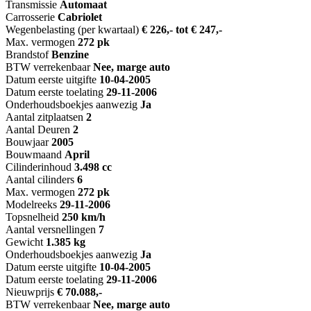
Transmissie
Automaat
Carrosserie
Cabriolet
Wegenbelasting (per kwartaal)
€ 226,- tot € 247,-
Max. vermogen
272 pk
Brandstof
Benzine
BTW verrekenbaar
Nee, marge auto
Datum eerste uitgifte
10-04-2005
Datum eerste toelating
29-11-2006
Onderhoudsboekjes aanwezig
Ja
Aantal zitplaatsen
2
Aantal Deuren
2
Bouwjaar
2005
Bouwmaand
April
Cilinderinhoud
3.498 cc
Aantal cilinders
6
Max. vermogen
272 pk
Modelreeks
29-11-2006
Topsnelheid
250 km/h
Aantal versnellingen
7
Gewicht
1.385 kg
Onderhoudsboekjes aanwezig
Ja
Datum eerste uitgifte
10-04-2005
Datum eerste toelating
29-11-2006
Nieuwprijs
€ 70.088,-
BTW verrekenbaar
Nee, marge auto