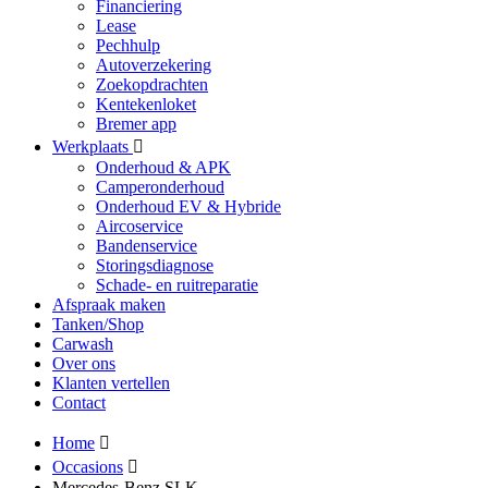
Financiering
Lease
Pechhulp
Autoverzekering
Zoekopdrachten
Kentekenloket
Bremer app
Werkplaats
Onderhoud & APK
Camperonderhoud
Onderhoud EV & Hybride
Aircoservice
Bandenservice
Storingsdiagnose
Schade- en ruitreparatie
Afspraak maken
Tanken/Shop
Carwash
Over ons
Klanten vertellen
Contact
Home
Occasions
Mercedes-Benz SLK