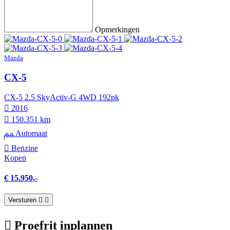
Opmerkingen
Mazda
CX-5
CX-5 2.5 SkyActiv-G 4WD 192pk
2016
150.351 km
Automaat
Benzine
Kopen
€ 15.950,-
Versturen
Proefrit inplannen