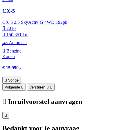
CX-5
CX-5 2.5 SkyActiv-G 4WD 192pk
2016
150.351 km
Automaat
Benzine
Kopen
€ 15.950,-
Vorige
Volgende
Versturen
Inruilvoorstel aanvragen
Bedankt voor je aanvraag