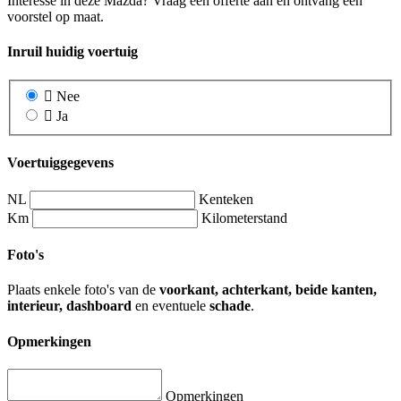
Interesse in deze Mazda? Vraag een offerte aan en ontvang een
voorstel op maat.
Inruil huidig voertuig
Nee
Ja
Voertuiggegevens
NL
Kenteken
Km
Kilometerstand
Foto's
Plaats enkele foto's van de
voorkant, achterkant, beide kanten,
interieur, dashboard
en eventuele
schade
.
Opmerkingen
Opmerkingen