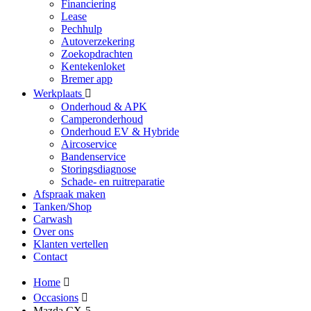
Financiering
Lease
Pechhulp
Autoverzekering
Zoekopdrachten
Kentekenloket
Bremer app
Werkplaats
Onderhoud & APK
Camperonderhoud
Onderhoud EV & Hybride
Aircoservice
Bandenservice
Storingsdiagnose
Schade- en ruitreparatie
Afspraak maken
Tanken/Shop
Carwash
Over ons
Klanten vertellen
Contact
Home
Occasions
Mazda CX-5