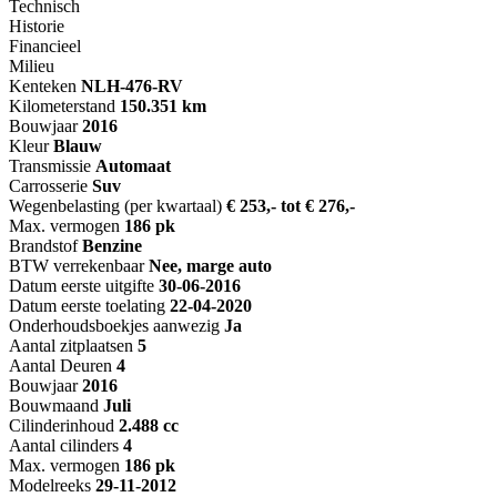
Technisch
Historie
Financieel
Milieu
Kenteken
NL
H-476-RV
Kilometerstand
150.351 km
Bouwjaar
2016
Kleur
Blauw
Transmissie
Automaat
Carrosserie
Suv
Wegenbelasting (per kwartaal)
€ 253,- tot € 276,-
Max. vermogen
186 pk
Brandstof
Benzine
BTW verrekenbaar
Nee, marge auto
Datum eerste uitgifte
30-06-2016
Datum eerste toelating
22-04-2020
Onderhoudsboekjes aanwezig
Ja
Aantal zitplaatsen
5
Aantal Deuren
4
Bouwjaar
2016
Bouwmaand
Juli
Cilinderinhoud
2.488 cc
Aantal cilinders
4
Max. vermogen
186 pk
Modelreeks
29-11-2012