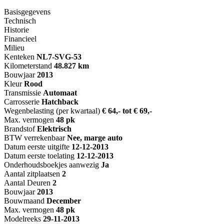
Basisgegevens
Technisch
Historie
Financieel
Milieu
Kenteken
NL
7-SVG-53
Kilometerstand
48.827 km
Bouwjaar
2013
Kleur
Rood
Transmissie
Automaat
Carrosserie
Hatchback
Wegenbelasting (per kwartaal)
€ 64,- tot € 69,-
Max. vermogen
48 pk
Brandstof
Elektrisch
BTW verrekenbaar
Nee, marge auto
Datum eerste uitgifte
12-12-2013
Datum eerste toelating
12-12-2013
Onderhoudsboekjes aanwezig
Ja
Aantal zitplaatsen
2
Aantal Deuren
2
Bouwjaar
2013
Bouwmaand
December
Max. vermogen
48 pk
Modelreeks
29-11-2013