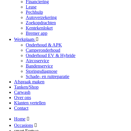
Financiering
Lease
Pechhulp
Autoverzekering
Zoekopdrachten
Kentekenloket
Bremer app
Werkplaats
Onderhoud & APK
Camperonderhoud
Onderhoud EV & Hybride
Aircoservice
Bandenservice
Storingsdiagnose
Schade- en ruitreparatie
Afspraak maken
Tanken/Shop
Carwash
Over ons
Klanten vertellen
Contact
Home
Occasions
smart Fortwo