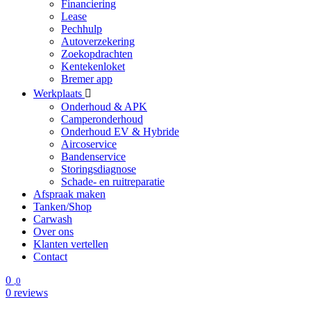
Financiering
Lease
Pechhulp
Autoverzekering
Zoekopdrachten
Kentekenloket
Bremer app
Werkplaats
Onderhoud & APK
Camperonderhoud
Onderhoud EV & Hybride
Aircoservice
Bandenservice
Storingsdiagnose
Schade- en ruitreparatie
Afspraak maken
Tanken/Shop
Carwash
Over ons
Klanten vertellen
Contact
0
,0
0 reviews